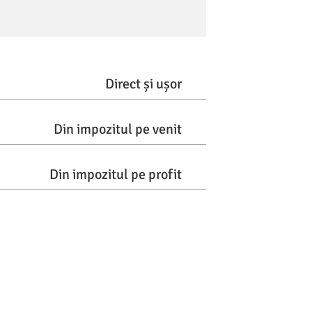
Direct și ușor
Din impozitul pe venit
Din impozitul pe profit
24000
ătre susținerea redacției
nicio cheltuială în plus