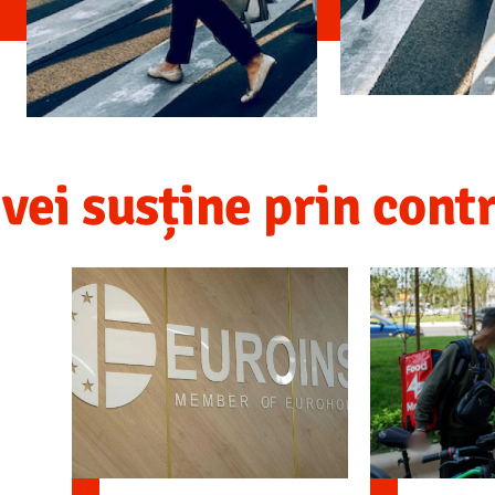
m
vei susține prin cont