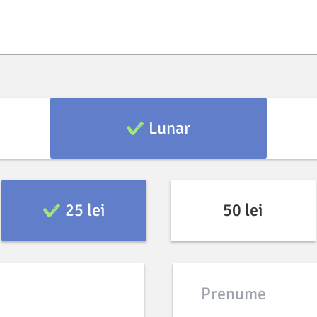
Lunar
25 lei
50 lei
Prenume