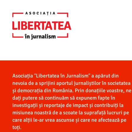
Asociația ”Libertatea în Jurnalism” a apărut din
nevoia de a sprijini aportul jurnaliștilor în societatea
și democrația din România. Prin donațiile voastre, ne
dați putere să continuăm să expunem fapte în
investigații și reportaje de impact și contribuiți la
misiunea noastră de a scoate la suprafață lucruri pe
care alții le-ar vrea ascunse și care ne afectează pe
toți.