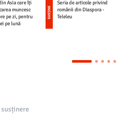
din Asia care îți
Seria de articole privind
SUSȚINE
SUSȚINE
carea muncesc
românii din Diaspora -
re pe zi, pentru
Teleleu
ei pe lună
 susținere