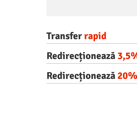
Transfer
rapid
Redirecționează
3,5
Redirecționează
20
RO98
Dacă ai o firmă, poți al
Libertatea în loc ca ace